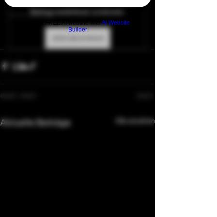
katyaevill.com abonnieren, um diesen 
Beitrag weiterlesen zu können.
Feminisierung
Build a FREE AI website with
AI Website
Builder
Jetzt abonnieren
Alle ansehen
Aktuelle Beiträge