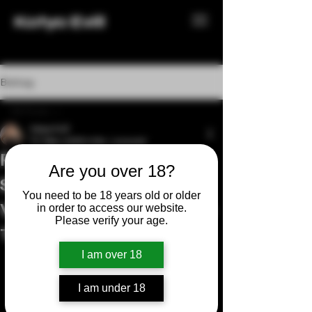
Katya Evill
Beitrag
All Posts
Katya Evill
All Posts
13. März 2025
4 Min. Lesezeit
Feminisierung vs.
Pegging-Strapon-Fisting
Are you over 18?
Sissifizierung – Zwei
Keuschheitskäfig & Schlüsselhalter
You need to be 18 years old or older
Cuckold
Wege, eine ultimative
in order to access our website.
Please verify your age.
Sissy-Schlampe & Sissy-Maid
Transformation
Dominatrix & Bizarrer Lebensstil
I am over 18
Dreckige Spiele
Möchtest du 
I am under 18
Neuigkeiten
weiterlesen?
Rollenspiel & Machtverhältnis