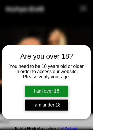
Katya Evill
Are you over 18?
You need to be 18 years old or older
in order to access our website.
Please verify your age.
I am over 18
Der Blog
I am under 18
Blog
Build a FREE AI website with
AI Website